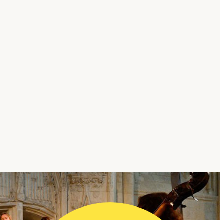
|
09
.
01
.
2026
PRESSE
CHARPENTIER, C'EST DE LA FOLIE PURE
! - LES VICTOIRES DE LOUIS XIV