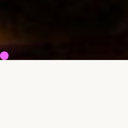
Agenda
Dimanche
09
.
08
.
26